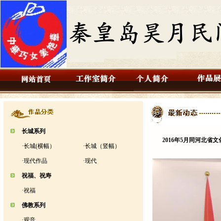
长城系列
2016年5月同河北
·
长城(横幅）
·
长城（竖幅）
·
现代作品
·
现代
祝福、祝寿
·
祝福
佛教系列
·
观音