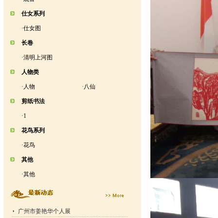
仕女系列
·
仕女图
长卷
·
清明上河图
人物类
·
人物
·
八仙
剪纸书法
·
1
花鸟系列
·
花鸟
其他
·
其他
广州市姜艳华个人展