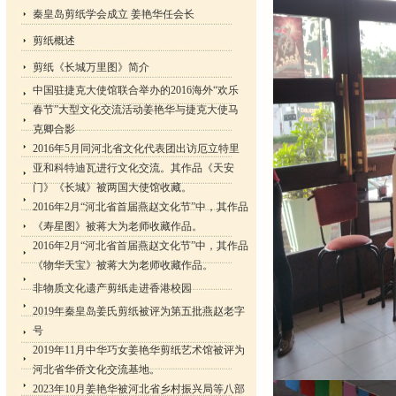
秦皇岛剪纸学会成立 姜艳华任会长
剪纸概述
剪纸《长城万里图》简介
中国驻捷克大使馆联合举办的2016海外“欢乐
春节”大型文化交流活动姜艳华与捷克大使马
克卿合影
2016年5月同河北省文化代表团出访厄立特里
亚和科特迪瓦进行文化交流。其作品《天安
门》《长城》被两国大使馆收藏。
2016年2月“河北省首届燕赵文化节”中，其作品
《寿星图》被蒋大为老师收藏作品。
2016年2月“河北省首届燕赵文化节”中，其作品
《物华天宝》被蒋大为老师收藏作品。
非物质文化遗产剪纸走进香港校园
2019年秦皇岛姜氏剪纸被评为第五批燕赵老字
号
2019年11月中华巧女姜艳华剪纸艺术馆被评为
河北省华侨文化交流基地。
2023年10月姜艳华被河北省乡村振兴局等八部